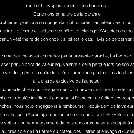
mort et la dysplasie sévère des hanches.
Conditions et nature de la garantie
roblème génétique ou congénital soit honorée, l’acheteur devra fournir
térinaire. La Ferme du coteau des hêtres et élevage d'Aussidoodle se 
par un vétérinaire de son choix ; si tel est le cas, l’avis de ce dernier
 d’une des maladies couvertes par la présente garantie, La Ferme d
cer par un chiot de valeur équivalente à celle perçue lors de son ach
n vendus, nés ou à naître lors d’une prochaine portée. Tous les frais
à la charge exclusive de l’acheteur.
aduque si le chien souffre également d’un problème alimentaire tel qu’
ntie est réputée invalide et caduque si l’acheteur a négligé ses respo
nches, nous nous engageons à rembourser l'équivalent de la valeur 
er l'opération. (Après approbation de notre part et de notre vétérina
e soit, aucun remboursement de frais encourus ne sera accepté à mo
 au préalable de La Ferme du coteau des Hêtres et élevage d'Aussi