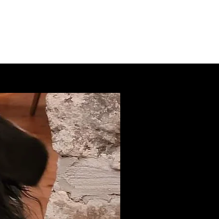
l
Doodle
Highland lynx
Chiots disponibles
Plus