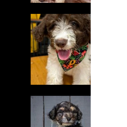
354043630_573755541604149_7529044951806460515_n
362959776_595505322762504_738544625838294628_n