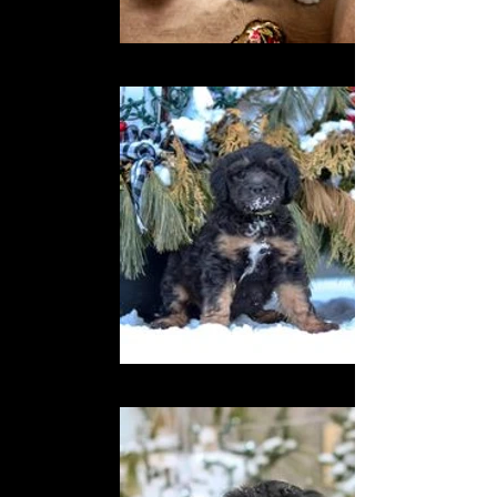
aussi
333650558_1050106965782217_3890917341913472450_n