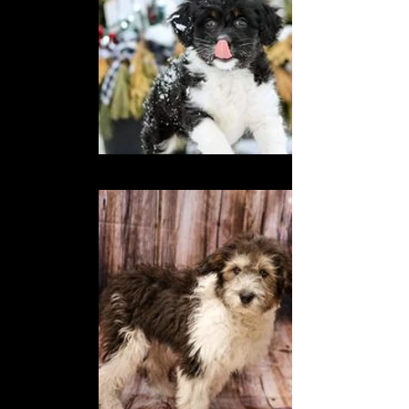
326224160_2334042110094479_3565766180514719990_n