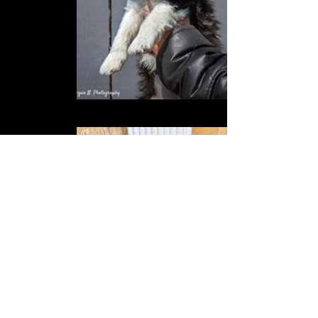
343775921_6283751184978350_4306048488400757526_n
1