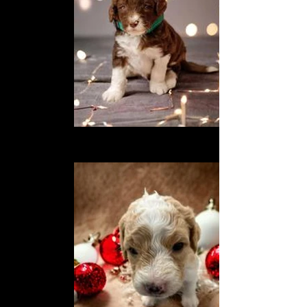
359145509_587625243550512_6930914442974764775_n
Describe your image