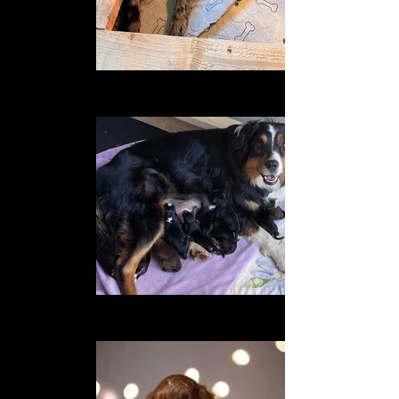
bbpepper
Describe your image
nala bb_edited
Describe your image